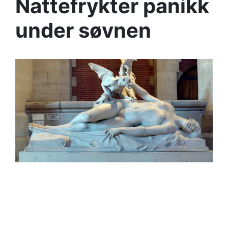
Nattefrykter panikk
under søvnen