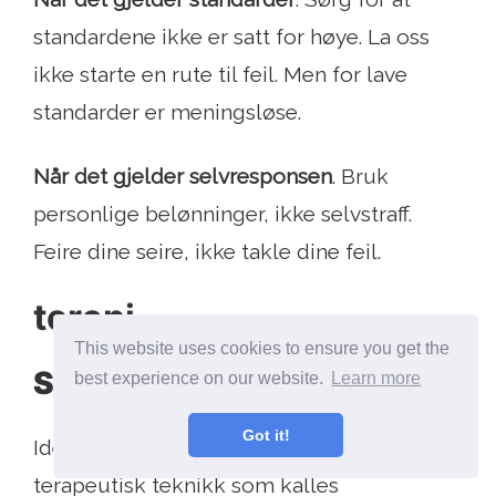
standardene ikke er satt for høye. La oss
ikke starte en rute til feil. Men for lave
standarder er meningsløse.
Når det gjelder selvresponsen
. Bruk
personlige belønninger, ikke selvstraff.
Feire dine seire, ikke takle dine feil.
terapi
This website uses cookies to ensure you get the
Selvkontrollerende terapi
best experience on our website.
Learn more
Got it!
Ideene om selvregulering er basert på en
terapeutisk teknikk som kalles