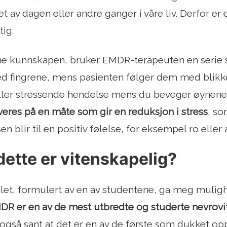
t av dagen eller andre ganger i våre liv. Derfor er
tig.
e kunnskapen, bruker EMDR-terapeuten en serie se
d fingrene, mens pasienten følger dem med blikke
eller stressende hendelse mens du beveger øynene
eres på en måte som gir en reduksjon i stress
, so
en blir til en positiv følelse, for eksempel ro eller 
dette er vitenskapelig?
et, formulert av en av studentene, ga meg mulighet
DR er en av de mest utbredte og studerte nevrovit
 også sant at det er en av de første som dukket opp.