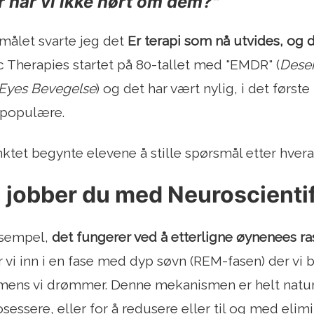
r har vi ikke hørt om dem?"
målet svarte jeg det
Er terapi som nå utvides, og d
c Therapies startet på 80-tallet med "EMDR" (
Desen
 Eyes Bevegelse
) og det har vært nylig, i det første
t populære.
nktet begynte elevene å stille spørsmål etter hvera
 jobber du med Neuroscientif
ksempel,
det fungerer ved å etterligne øynenees r
år vi inn i en fase med dyp søvn (REM-fasen) der v
mens vi drømmer. Denne mekanismen er helt natur
osessere, eller for å redusere eller til og med eli