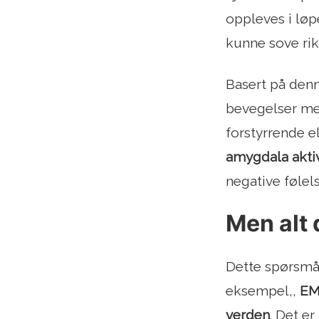
oppleves i løpe
kunne sove rik
Basert på denn
bevegelser me
forstyrrende 
amygdala aktiv
negative følels
Men alt 
Dette spørsmål
eksempel,,
EM
verden
. Det er