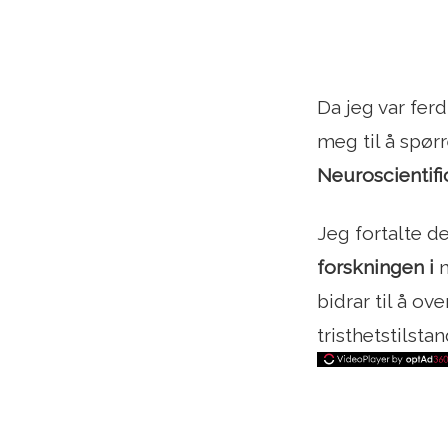
Da jeg var fer
meg til å spør
Neuroscientifi
Jeg fortalte d
forskningen i
n
bidrar til å ov
tristhetstilsta