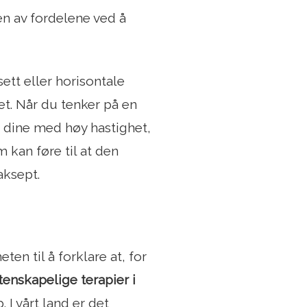
 en av fordelene ved å
tt eller horisontale
t. Når du tenker på en
 dine med høy hastighet,
m kan føre til at den
aksept.
en til å forklare at, for
enskapelige terapier i
 I vårt land er det