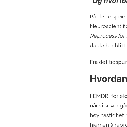
"Og hvorfo
På dette spørs
Neuroscientifi
Reprocess for
da de har blit
Fra det tidspu
Hvordan
I EMDR, for e
når vi sover g
høy hastighet 
hjernen å repr