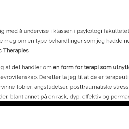
dig med å undervise i klassen i psykologi fakultet
re meg om en type behandlinger som jeg hadde nev
c Therapies
.
eg at det handler om
en form for terapi som utnyt
evrovitenskap. Deretter la jeg til at de er terapeut
ervinne fobier, angstlidelser, posttraumatiske stres
nder, blant annet på en rask, dyp, effektiv og perma