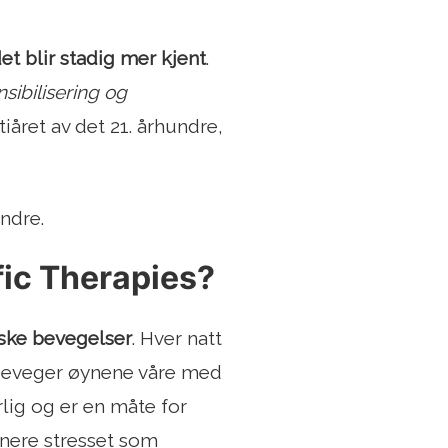
et blir stadig mer kjent
.
sibilisering og
 tiåret av det 21. århundre,
ndre.
ic Therapies?
aske bevegelser
. Hver natt
i beveger øynene våre med
lig og er en måte for
minere stresset som