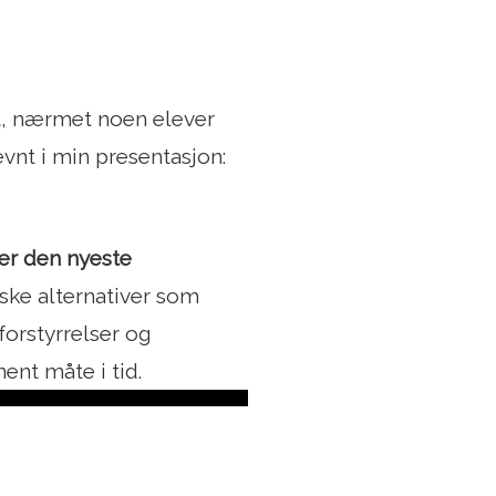
et, nærmet noen elever
nt i min presentasjon:
ter den nyeste
iske alternativer som
sforstyrrelser og
nent måte i tid.