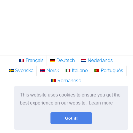
Français
Deutsch
Nederlands
Svenska
Norsk
Italiano
Português
Românesc
©
2026
no.sainte-anastasie.org
This website uses cookies to ensure you get the
Psykologi, filosofi og tenkning om livet.
best experience on our website.
Learn more
Got it!