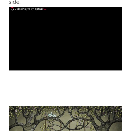
side.
ad