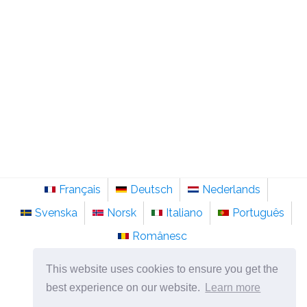
Français
Deutsch
Nederlands
Svenska
Norsk
Italiano
Português
Românesc
©
2026
no.sainte-anastasie.org
This website uses cookies to ensure you get the
Psykologi, filosofi og tenkning om livet.
best experience on our website.
Learn more