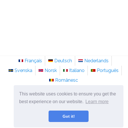
Français
Deutsch
Nederlands
Svenska
Norsk
Italiano
Português
Românesc
©
2026
no.sainte-anastasie.org
This website uses cookies to ensure you get the
Psykologi, filosofi og tenkning om livet.
best experience on our website.
Learn more
Got it!