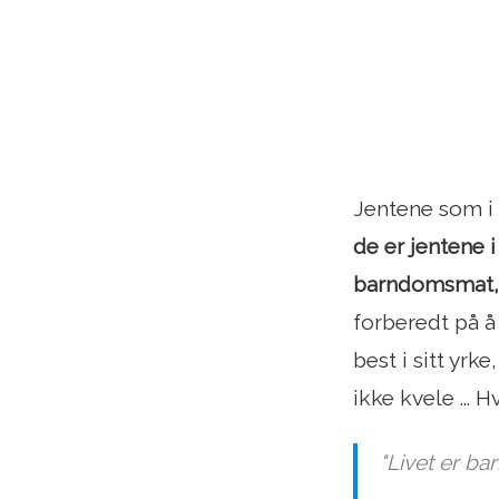
Jentene som i
de er jentene i
barndomsmat, s
forberedt på å 
best i sitt yrk
ikke kvele ... 
"Livet er b