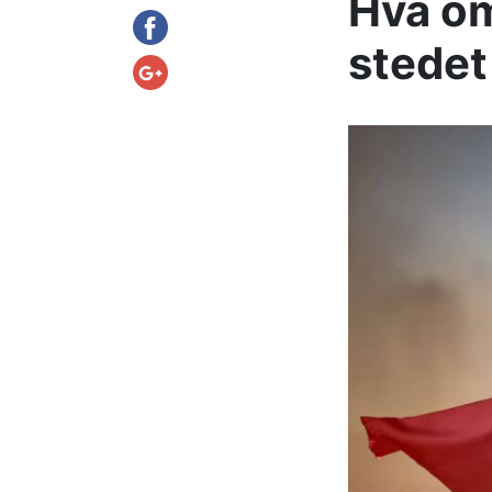
Hva om
stedet