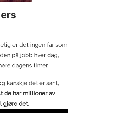
ners
gelig er det ingen far som
huden på jobb hver dag,
rmere dagens timer.
og kanskje det er sant,
t de har millioner av
l gjøre det
.