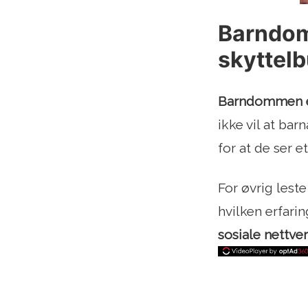
Barndom
skyttel
Barndommen er
ikke vil at bar
for at de ser 
For øvrig leste
hvilken erfarin
sosiale nettve