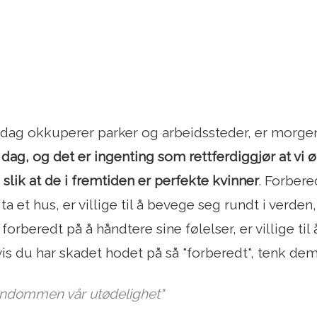
 dag okkuperer parker og arbeidssteder, er morge
 dag, og det er ingenting som rettferdiggjør at vi 
lik at de i fremtiden er perfekte kvinner
. Forber
ta et hus, er villige til å bevege seg rundt i verde
e, forberedt på å håndtere sine følelser, er villige ti
Hvis du har skadet hodet på så "forberedt", tenk dem
arndommen vår utødelighet"