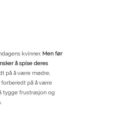
ndagens kvinner.
Men før
ønsker å spise deres
edt på å være mødre,
n, forberedt på å være
l å tygge frustrasjon og
.