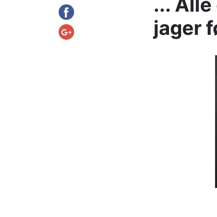
... Al
jager f