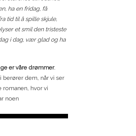
, ha en fridag, få
 tid til å spille skjule,
elyser et smil den tristeste
dag i dag, vær glad og ha
lige er våre drømmer
.
i berører dem, når vi ser
re romanen, hvor vi
ar noen