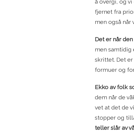
å overgi, og v
fjernet fra pri
men også når 
Det er når den 
men samtidig er
skrittet. Det er
formuer og fo
Ekko av folk 
dem når de våk
vet at det de v
stopper og till
teller slår av v