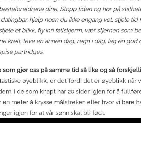
steforeldrene dine, Stopp tiden og hør på stillheten
 datingbar, hjelp noen du ikke engang vet, stjele tid fra
stjele et blikk, fly inn fallskjerm, vær stjernen som b
ne kreft, leve en annen dag, regn i dag, lag en god 
spise partridges.
e som gjør oss på samme tid så like og så forskjel
tastiske øyeblikk, er det fordi det er øyeblikk når v
 dem. I de som knapt har 20 sider igjen for å fullfø
r en meter å krysse målstreken eller hvor vi bare h
er igjen for at vår sønn skal bli født.