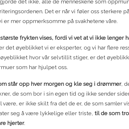
i gjorde det ikke, alle de menneskene som oppmun
oriteringsordenen. Det er når vi føler oss sterkere på
vi er mer oppmerksomme på svakhetene våre.
største frykten vises, fordi vi vet at vi ikke lenger h
 det øyeblikket vi er eksperter, og vi har flere ressu
 øyeblikket hvor vår selvtillit stiger, er det øyeblikk
rmuer som har hjulpet oss.
som står opp hver morgen og kle seg i drømmer
, 
ner, de som bor i sin egen tid og ikke sender side
il være, er ikke skilt fra det de er, de som samler 
ater seg å være lykkelige eller triste,
til de som tr
åre hjerter
.