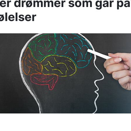
le er drømmer som går p
ølelser