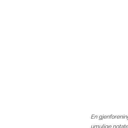
En gjenforening,
umulige notater