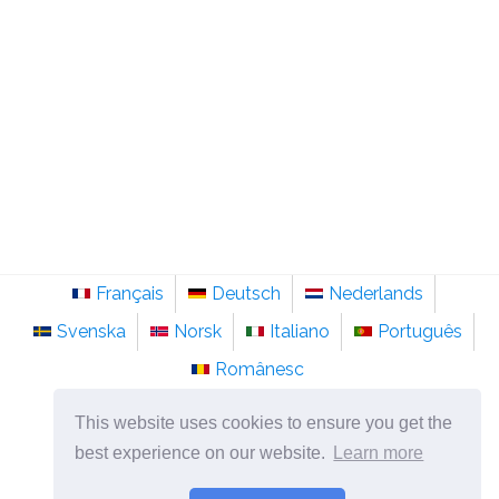
Français
Deutsch
Nederlands
Svenska
Norsk
Italiano
Português
Românesc
©
2026
no.sainte-anastasie.org
This website uses cookies to ensure you get the
Psykologi, filosofi og tenkning om livet.
best experience on our website.
Learn more