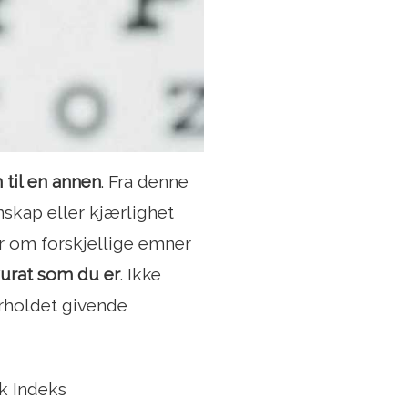
 til en annen
. Fra denne
nskap eller kjærlighet
ker om forskjellige emner
kurat som du er
. Ikke
orholdet givende
lk Indeks