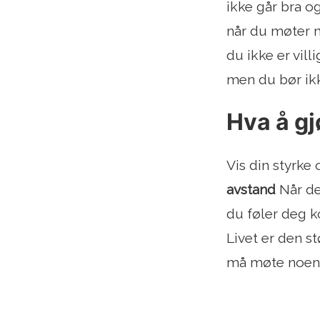
ikke går bra o
når du møter n
du ikke er vill
men du bør ik
Hva å gj
Vis din styrke
avstand
Når de
du føler deg k
Livet er den s
må møte noen f