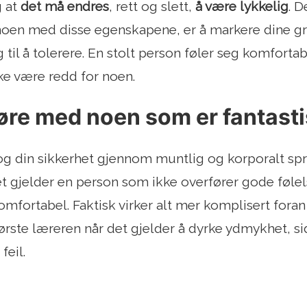
g at
det må endres
, rett og slett,
å være lykkelig
. D
oen med disse egenskapene, er å markere dine gre
ig til å tolerere. En stolt person føler seg komfort
ke være redd for noen.
øre med noen som er fantast
 og din sikkerhet gjennom muntlig og korporalt sp
t gjelder en person som ikke overfører gode følels
omfortabel. Faktisk virker alt mer komplisert foran
tørste læreren når det gjelder å dyrke ydmykhet, 
eil.