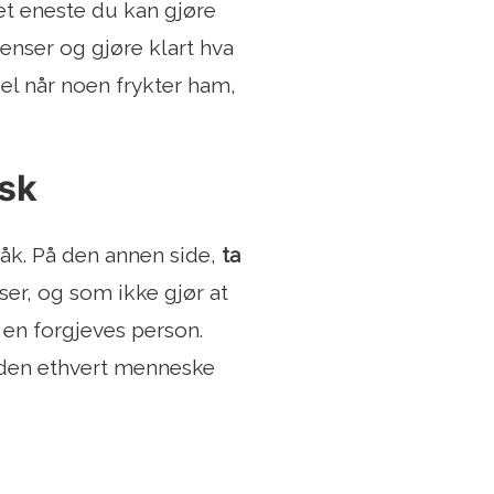
et eneste du kan gjøre
nser og gjøre klart hva
abel når noen frykter ham,
isk
råk. På den annen side,
ta
er, og som ikke gjør at
 en forgjeves person.
siden ethvert menneske