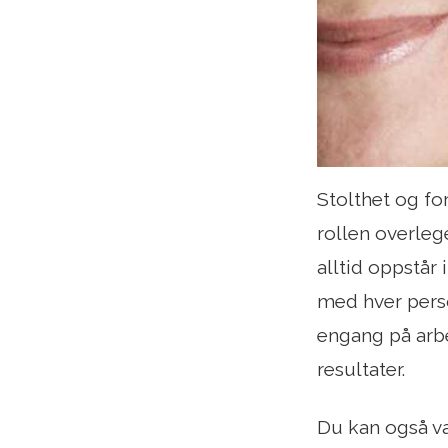
Stolthet og fo
rollen overleg
alltid oppstår 
med hver pers
engang på arbe
resultater.
Du kan også væ