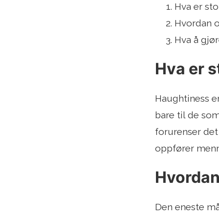
Hva er sto
Hvordan o
Hva å gjø
Hva er s
Haughtiness er
bare til de som
forurenser det
oppfører menne
Hvordan
Den eneste måt