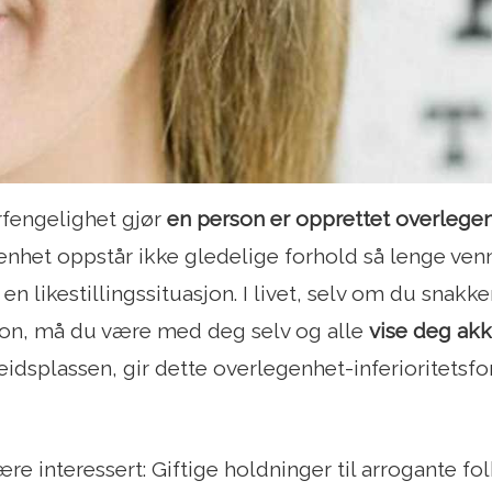
rfengelighet gjør
en person er opprettet overlegen
enhet oppstår ikke gledelige forhold så lenge ven
i en likestillingssituasjon. I livet, selv om du snak
on, må du være med deg selv og alle
vise deg ak
idsplassen, gir dette overlegenhet-inferioritetsf
re interessert: Giftige holdninger til arrogante fo