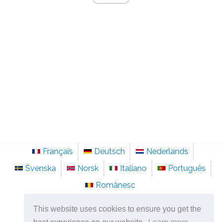
Français
Deutsch
Nederlands
Svenska
Norsk
Italiano
Português
Românesc
©
2026
no.sainte-anastasie.org
This website uses cookies to ensure you get the
Psykologi, filosofi og tenkning om livet.