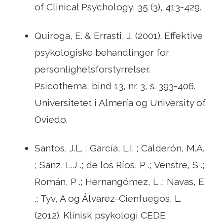
of Clinical Psychology, 35 (3), 413-429.
Quiroga, E. & Errasti, J. (2001). Effektive
psykologiske behandlinger for
personlighetsforstyrrelser.
Psicothema, bind 13, nr. 3, s. 393-406.
Universitetet i Almería og University of
Oviedo.
Santos, J.L. ; García, L.I. ; Calderón, M.A.
; Sanz, L.J .; de los Ríos, P .; Venstre, S .;
Román, P .; Hernangómez, L .; Navas, E
.; Tyv, A og Álvarez-Cienfuegos, L.
(2012). Klinisk psykologi CEDE