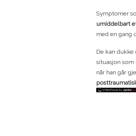
Symptomer som
umiddelbart e
med en gang o
De kan dukke 
situasjon som
når han går gj
posttraumatisk