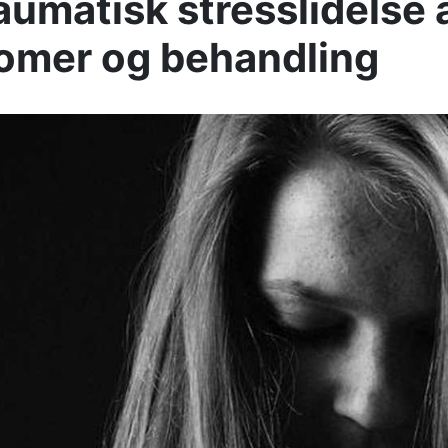
aumatisk stresslidelse 
omer og behandling