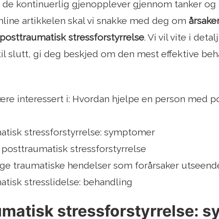
 de kontinuerlig gjenopplever gjennom tanker og 
line artikkelen skal vi snakke med deg om
årsake
posttraumatisk stressforstyrrelse
. Vi vil vite i deta
 til slutt, gi deg beskjed om den mest effektive b
re interessert i: Hvordan hjelpe en person med p
atisk stressforstyrrelse: symptomer
l posttraumatisk stressforstyrrelse
ige traumatiske hendelser som forårsaker utseen
tisk stresslidelse: behandling
umatisk stressforstyrrelse: 