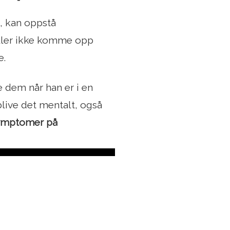
, kan oppstå
ller ikke komme opp
e.
 dem når han er i en
ive det mentalt, også
mptomer på