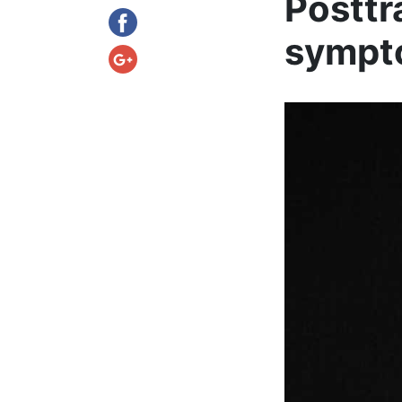
Posttr
sympt