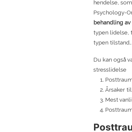
hendelse, som
Psychology-On
behandling av 
typen lidelse,
typen tilstand..
Du kan også væ
stresslidelse
Posttraum
Årsaker ti
Mest vanl
Posttrauma
Posttra