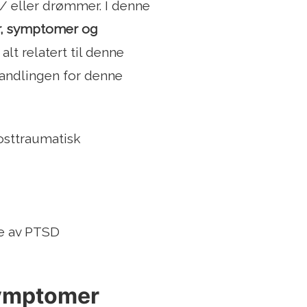
/ eller drømmer. I denne
r, symptomer og
lj alt relatert til denne
ehandlingen for denne
osttraumatisk
de av PTSD
symptomer