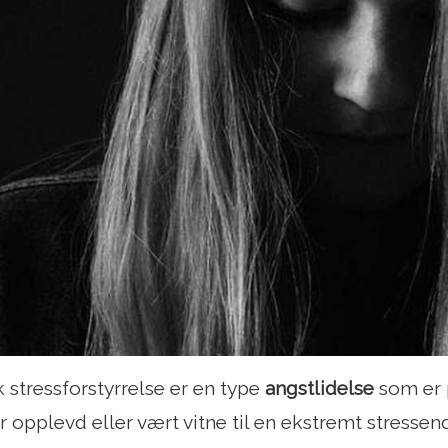
 stressforstyrrelse er en type
angstlidelse
som er 
har opplevd eller vært vitne til en ekstremt stresse