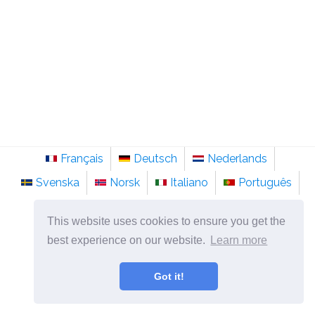
Français
Deutsch
Nederlands
Svenska
Norsk
Italiano
Português
Românesc
This website uses cookies to ensure you get the
©
2026
no.sainte-anastasie.org
best experience on our website.
Learn more
Psykologi, filosofi og tenkning om livet.
Got it!