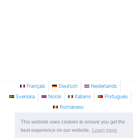
Français
Deutsch
Nederlands
Svenska
Norsk
Italiano
Português
Românesc
©
2026
no.sainte-anastasie.org
This website uses cookies to ensure you get the
Psykologi, filosofi og tenkning om livet.
best experience on our website.
Learn more