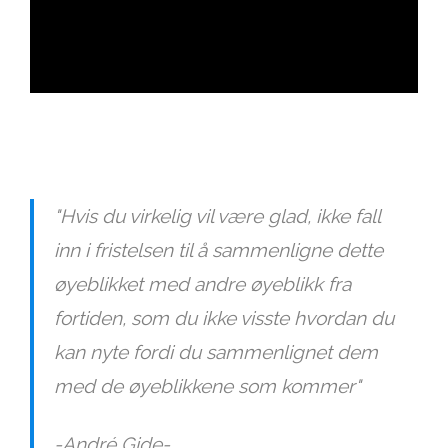
ad
"Hvis du virkelig vil være glad, ikke fall
inn i fristelsen til å sammenligne dette
øyeblikket med andre øyeblikk fra
fortiden, som du ikke visste hvordan du
kan nyte fordi du sammenlignet dem
med de øyeblikkene som kommer"
-André Gide-