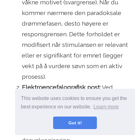
våkne motivet (svargrense). Når du
kommer nærmere den paradoksale
drømmefasen, desto høyere er
responsgrensen. Dette forholdet er
modifisert når stimulansen er relevant
eller er signifikant for emnet (legger
vekt på å vurdere søvn som en aktiv
prosess).
Elektroencefalografisk post:
Ved
langsom søvn er det en viss
This website uses cookies to ensure you get the
best experience on our website.
Learn more
synkronisering (lavfrekvens og
høyspentbølger), mens det i den
Got it!
paradoksale søvfasen er en plutselig