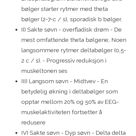
bølger starter rytmer med theta
bølger (2-7-c / s), sporadisk b bølger.
II) Sakte søvn - overfladisk drøm - De
mest omfattende theta bølgene, Noen
langsommere rytmer deltabølger (0,5-
2 c / s). - Progressiv reduksjon i
muskeltonen ses
III) Langsom søvn - Midtvev - En
betydelig økning i deltabølger som
opptar mellom 20% og 50% av EEG-
muskelaktiviteten fortsetter å
redusere
IV) Sakte søvn - Dyp søvn - Delta delta