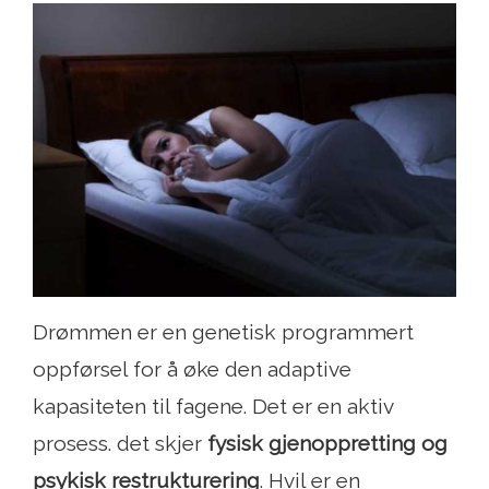
Drømmen er en genetisk programmert
oppførsel for å øke den adaptive
kapasiteten til fagene. Det er en aktiv
prosess. det skjer
fysisk gjenoppretting og
psykisk restrukturering
. Hvil er en