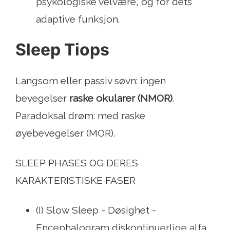
psykologiske velvære, og for dets
adaptive funksjon.
Sleep Tiops
Langsom eller passiv søvn: ingen
bevegelser
raske okularer (NMOR)
.
Paradoksal drøm: med raske
øyebevegelser (MOR).
SLEEP PHASES OG DERES
KARAKTERISTISKE FASER
(I) Slow Sleep - Døsighet -
Encephalogram diskontinuerlige alfa