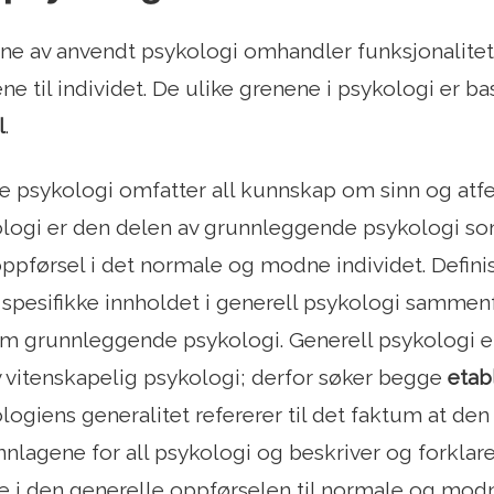
ne av anvendt psykologi omhandler funksjonalitete
ene til individet. De ulike grenene i psykologi er 
l
.
psykologi omfatter all kunnskap om sinn og atfe
ologi er den delen av grunnleggende psykologi s
ppførsel i det normale og modne individet. Defini
 spesifikke innholdet i generell psykologi sammen
om grunnleggende psykologi. Generell psykologi
v vitenskapelig psykologi; derfor søker begge
etab
logiens generalitet refererer til det faktum at den
nnlagene for all psykologi og beskriver og forkla
 i den generelle oppførselen til normale og modn