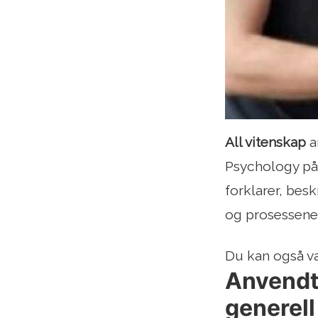
All vitenskap
a
Psychology på
forklarer, bes
og prosessene 
Du kan også væ
Anvendt
generell