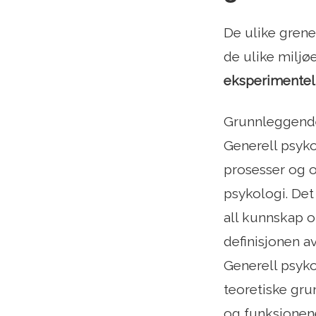
De ulike grene
de ulike miljø
eksperimentel
Grunnleggende 
Generell psyk
prosesser og o
psykologi. Det
all kunnskap 
definisjonen a
Generell psyko
teoretiske gru
og funksjonene