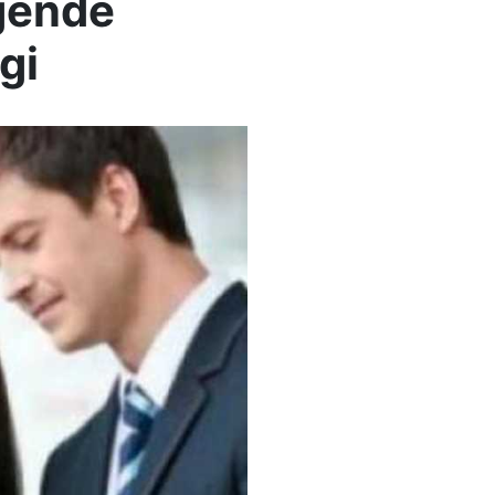
gende
gi