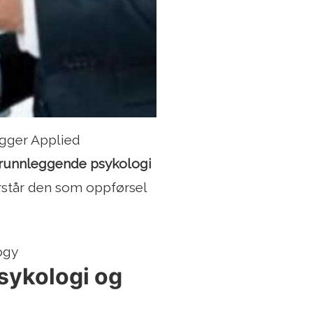
gger Applied
runnleggende psykologi
orstår den som oppførsel
ogy
sykologi og