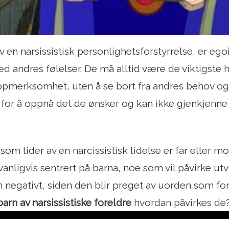
v en narsissistisk personlighetsforstyrrelse, er e
d andres følelser. De må alltid være de viktigst
pmerksomhet, uten å se bort fra andres behov og 
for å oppnå det de ønsker og kan ikke gjenkjenne
om lider av en narcissistisk lidelse er far eller mor
anligvis sentrert på barna, noe som vil påvirke utv
 negativt, siden den blir preget av uorden som fore
barn av narsissistiske foreldre
hvordan påvirkes de