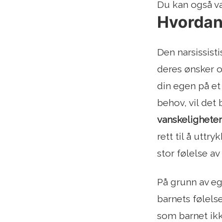
Du kan også væ
Hvordan 
Den narsissisti
deres ønsker o
din egen på et
behov, vil det 
vanskeligheter
rett til å uttr
stor følelse av
På grunn av eg
barnets følels
som barnet ikke