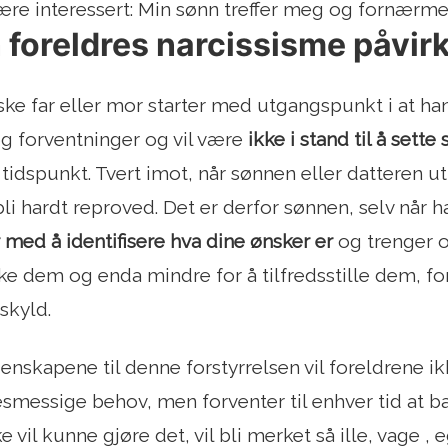
re interessert: Min sønn treffer meg og fornærme
foreldres narcissisme påvir
ske far eller mor starter med utgangspunkt i at han
g forventninger og vil være
ikke i stand til å sette
 tidspunkt. Tvert imot, når sønnen eller datteren u
bli hardt reproved. Det er derfor sønnen, selv når h
 med å identifisere hva dine ønsker er
og trenger o
ykke dem og enda mindre for å tilfredsstille dem, fo
 skyld.
enskapene til denne forstyrrelsen vil foreldren
esmessige behov, men forventer til enhver tid at b
 vil kunne gjøre det, vil bli merket så ille, vage , e