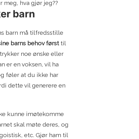
r meg, hva gjør jeg??
ker barn
s barn må tilfredsstille
 sine barns behov først
til
ttrykker noe ønske eller
an er en voksen, vil ha
g føler at du ikke har
rdi dette vil generere en
e ikke kunne imøtekomme
arnet skal møte deres, og
goistisk, etc. Gjør ham til