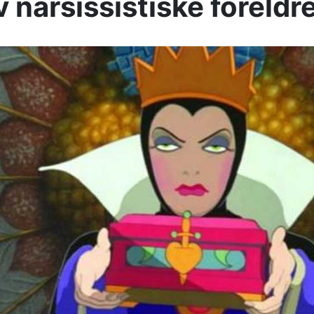
v narsissistiske foreldr