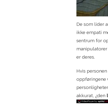
De som lider a
ikke empati me
sentrum for op
manipulatorer 
er deres.
Hvis personen s
oppføringene v
personligheten
akkurat, ¿den