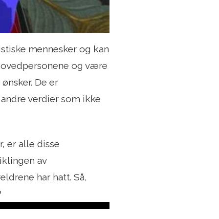
goistiske mennesker og kan
e hovedpersonene og være
ønsker. De er
 andre verdier som ikke
, er alle disse
iklingen av
ldrene har hatt. Så,
?