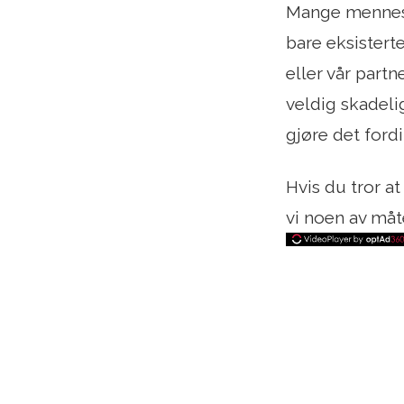
Mange menneske
bare eksistert
eller vår part
veldig skadelig
gjøre det ford
Hvis du tror at
vi noen av måt