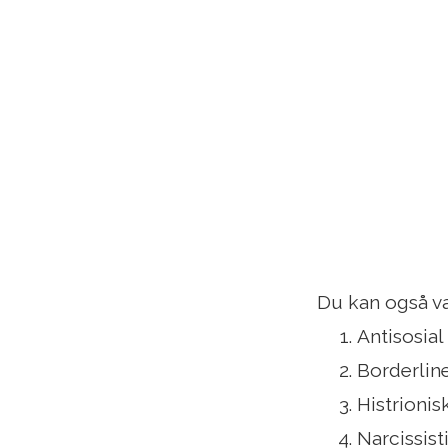
Du kan også væ
Antisosial
Borderline
Histrionis
Narcissist