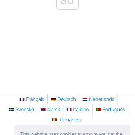
Français
Deutsch
Nederlands
Svenska
Norsk
Italiano
Português
Românesc
©
2026
no.sainte-anastasie.org
This website uses cookies to ensure you get the