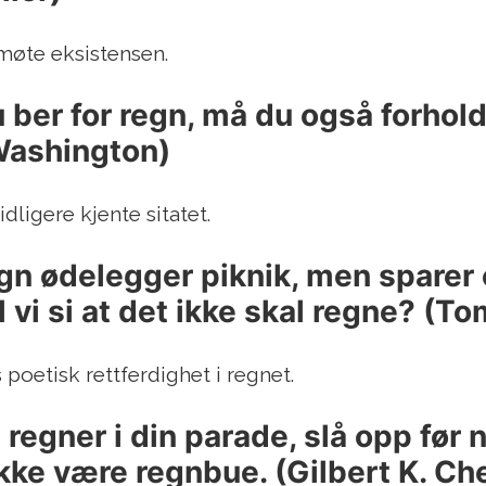
møte eksistensen.
u ber for regn, må du også forhold
Washington)
idligere kjente sitatet.
egn ødelegger piknik, men sparer
 vi si at det ikke skal regne? (To
 poetisk rettferdighet i regnet.
t regner i din parade, slå opp før
 ikke være regnbue. (Gilbert K. Ch