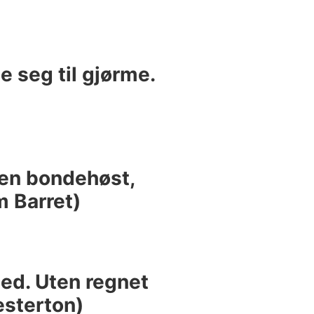
e seg til gjørme.
 en bondehøst,
m Barret)
 ned. Uten regnet
esterton)