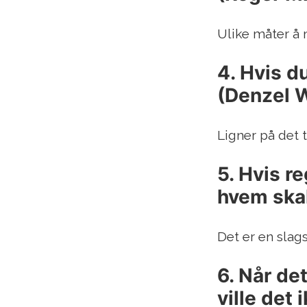
Ulike måter å 
4. Hvis d
(Denzel 
Ligner på det t
5. Hvis r
hvem skal
Det er en slags
6. Når de
ville det