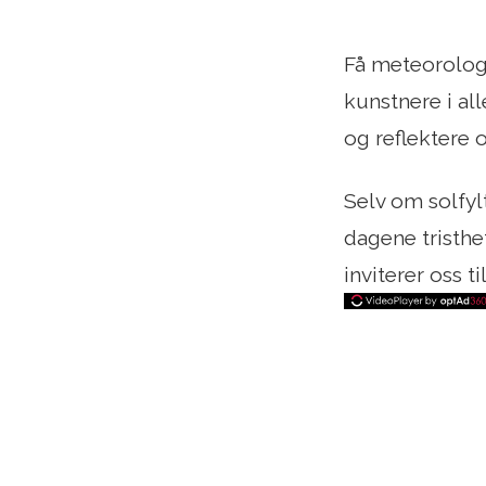
Få meteorolog
kunstnere i all
og reflektere o
Selv om solfyl
dagene tristhe
inviterer oss t