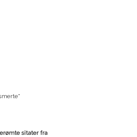
 smerte"
erømte sitater fra