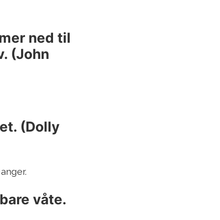
mer ned til
v. (John
et. (Dolly
anger.
bare våte.