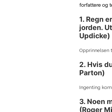
forfattere og 
1. Regn e
jorden. Ut
Updicke)
Opprinnelsen t
2. Hvis d
Parton)
Ingenting komm
3. Noen m
(Roger Mi