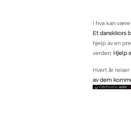
I hva kan være
Et danskkors br
hjelp av en pr
verden:
Hjelp 
Hvert år reiser
av dem kommer