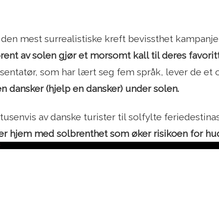
 den mest surrealistiske kreft bevissthet kampanje
ent av solen gjør et morsomt kall til deres favorit
esentatør, som har lært seg fem språk, lever de et o
en dansker (hjelp en dansker) under solen.
 tusenvis av danske turister til solfylte feriedestin
 hjem med solbrenthet som øker risikoen for hud