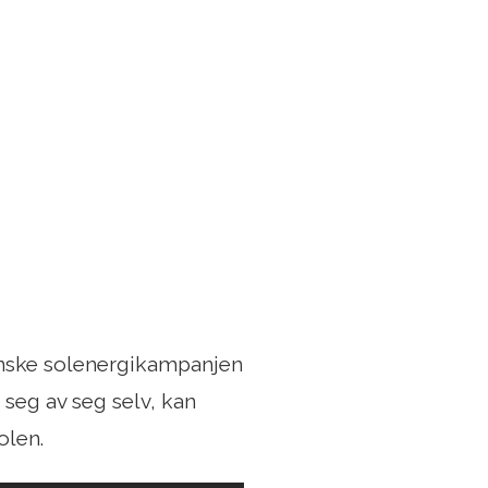
anske solenergikampanjen
a seg av seg selv, kan
olen.