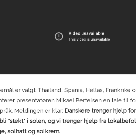
ål er valgt: Thailand, Spania, Hellas, Frankrike og
nterer presentatøren Mikael Bertelsen en tale til f
språk. Meldingen er klar:
Danskere trenger hjelp for
bli "stekt" i solen, og vi trenger hjelp fra lokalbe
, solhatt og solkrem.