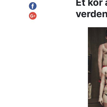
Et kor
verden