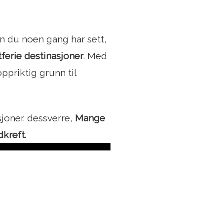
n du noen gang har sett,
tferie destinasjoner
. Med
ppriktig grunn til
asjoner. dessverre,
Mange
kreft.