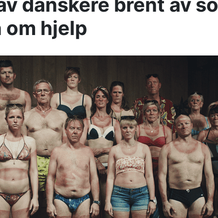
 av danskere brent av s
 om hjelp