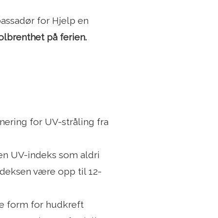
bassadør for Hjelp en
olbrenthet på ferien.
onering for UV-stråling fra
 en UV-indeks som aldri
deksen være opp til 12-
 form for hudkreft