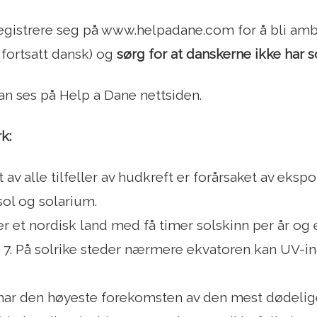
 registrere seg på www.helpadane.com for å bli am
 fortsatt dansk) og
sørg for at danskerne ikke har s
an ses på Help a Dane nettsiden.
k:
 av alle tilfeller av hudkreft er forårsaket av eksp
sol og solarium.
r et nordisk land med få timer solskinn per år og
r 7. På solrike steder nærmere ekvatoren kan UV-in
ar den høyeste forekomsten av den mest dødelige